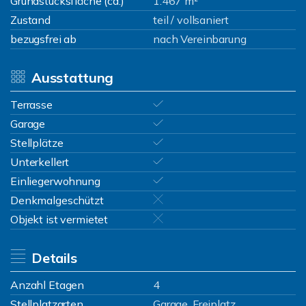
Grundstücksfläche (ca.)
1.467 m²
Zustand
teil / vollsaniert
bezugsfrei ab
nach Vereinbarung
Ausstattung
Terrasse
Garage
Stellplätze
Unterkellert
Einliegerwohnung
Denkmalgeschützt
Objekt ist vermietet
Details
Anzahl Etagen
4
Stellplatzarten
Garage, Freiplatz