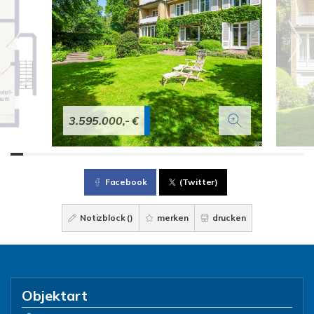
3.595.000,- €
Facebook
(Twitter)
Notizblock (
)
merken
drucken
Objektart