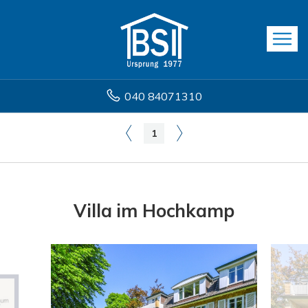
040 84071310
1
Villa im Hochkamp