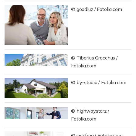
© goodluz / Fotolia.com
© Tiberius Gracchus /
Fotolia.com
© by-studio / Fotolia.com
© highwaystarz /
Fotolia.com
© jackfrog / Fotolia.com