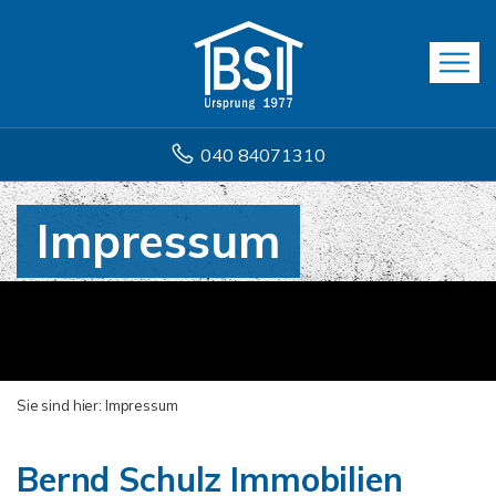
040 84071310
Impressum
Sie sind hier:
Impressum
Bernd Schulz Immobilien