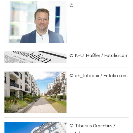
©
© K.-U. Häßler / Fotolia.com
© ah_fotobox / Fotolia.com
© Tiberius Gracchus /