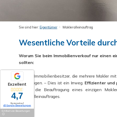
Sie sind hier:
Eigentümer
Makleralleinauftrag
Wesentliche Vorteile durc
Warum Sie beim Immobilienverkauf nur einen e
sollten:
Es gibt Immobilienbesitzer, die mehrere Makler mit
beauftragen. – Dies ist ein Irrweg.
Effizienter und 
Exzellent
Sie ist die Beauftragung eines einzigen Makle
4,7
Makleralleinauftrages.
Basierend auf
43 Google-Bewertungen
Echtheit von Bewertungen