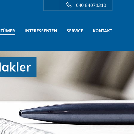
040 84071310
NTÜMER
INTERESSENTEN
SERVICE
KONTAKT
akler