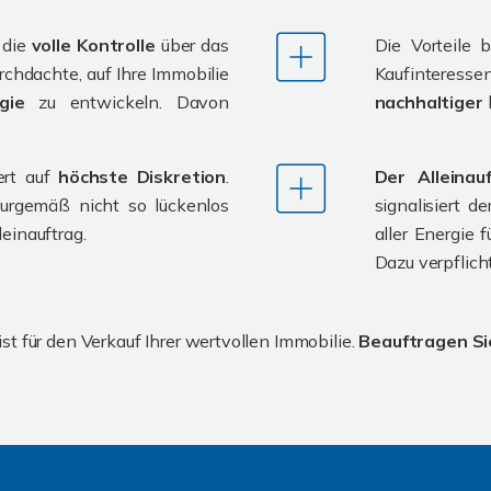
 die
volle Kontrolle
über das
Die Vorteile 
urchdachte, auf Ihre Immobilie
Kaufinteres
egie
zu entwickeln. Davon
nachhaltiger
ert auf
höchste Diskretion
.
Der Alleina
urgemäß nicht so lückenlos
signalisiert d
einauftrag.
aller Energie 
Dazu verpflich
st für den Verkauf Ihrer wertvollen Immobilie.
Beauftragen Si