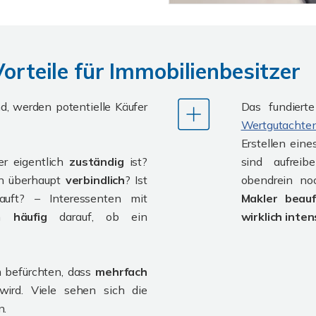
Vorteile für Immobilienbesitzer
, werden potentielle Käufer
Das fundierte
Wertgutachte
Erstellen eine
er eigentlich
zuständig
ist?
sind aufreibe
en überhaupt
verbindlich
? Ist
obendrein no
auft? – Interessenten mit
Makler beau
en
häufig
darauf, ob ein
wirklich inten
 befürchten, dass
mehrfach
ird. Viele sehen sich die
n.