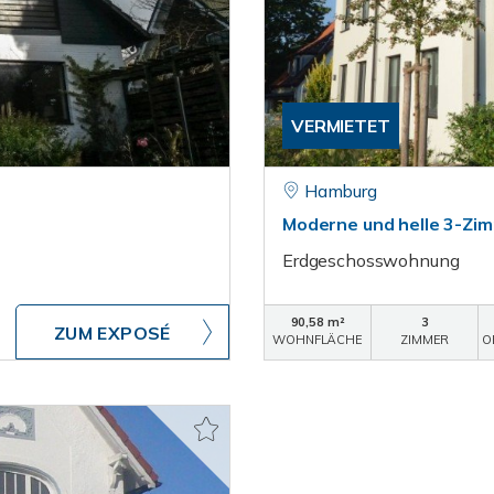
VERMIETET
Hamburg
Moderne und helle 3-Zi
Erdgeschosswohnung
90,58 m²
3
ZUM EXPOSÉ
WOHNFLÄCHE
ZIMMER
O