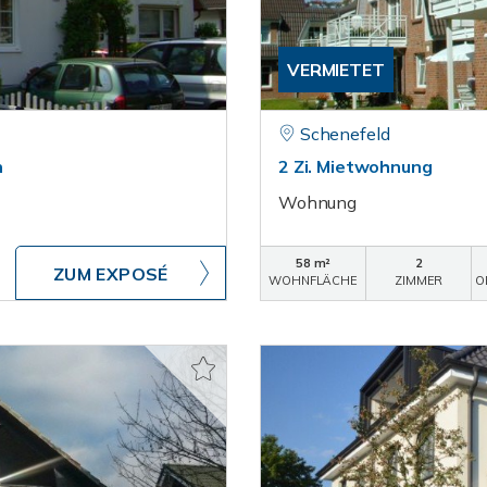
VERMIETET
Schenefeld
n
2 Zi. Mietwohnung
Wohnung
58 m²
2
ZUM EXPOSÉ
WOHNFLÄCHE
ZIMMER
O