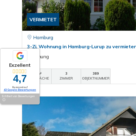
VERMIETET
Hamburg
3-Zi. Wohnung in Hamburg-Lurup zu vermiete
Wohnung
Exzellent
85 m²
3
389
4,7
WOHNFLÄCHE
ZIMMER
OBJEKTNUMMER
Basierend auf
43 Google-Bewertungen
Echtheit von Bewertungen