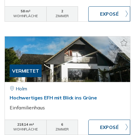
58 m²
2
WOHNFLÄCHE
ZIMMER
VERMIETET
Holm
Hochwertiges EFH mit Blick ins Grüne
Einfamilienhaus
218,14 m²
6
WOHNFLÄCHE
ZIMMER