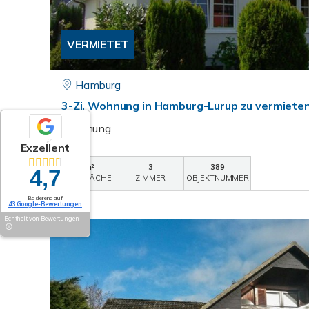
VERMIETET
Hamburg
3-Zi. Wohnung in Hamburg-Lurup zu vermiete
Wohnung
Exzellent
85 m²
3
389
4,7
WOHNFLÄCHE
ZIMMER
OBJEKTNUMMER
Basierend auf
43 Google-Bewertungen
Echtheit von Bewertungen