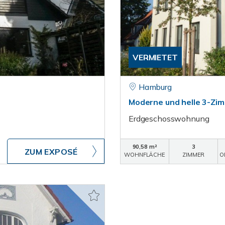
VERMIETET
Hamburg
Moderne und helle 3-Zi
Erdgeschosswohnung
90,58 m²
3
ZUM EXPOSÉ
WOHNFLÄCHE
ZIMMER
O