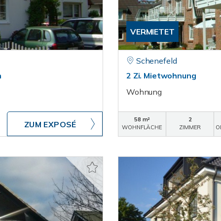
VERMIETET
Schenefeld
n
2 Zi. Mietwohnung
Wohnung
58 m²
2
ZUM EXPOSÉ
WOHNFLÄCHE
ZIMMER
O