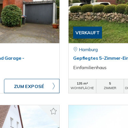
VERKAUFT
Hamburg
nd Garage -
Gepflegtes 5-Zimmer-Ein
Einfamilienhaus
135 m²
5
ZUM EXPOSÉ
WOHNFLÄCHE
ZIMMER
O