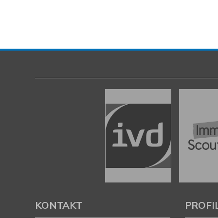
VERKAUFT
Schenefeld
Einziehen und wohlfühlen, moderne Doppelhaus
Doppelhaushälfte
130 m²
5
2228