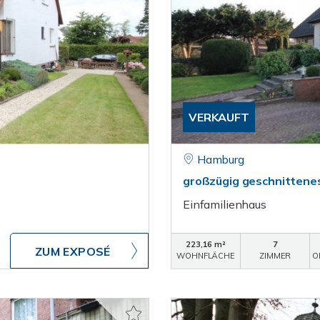
VERKAUFT
Hamburg
großzügig geschnittenes
Einfamilienhaus
223,16 m²
7
ZUM EXPOSÉ
WOHNFLÄCHE
ZIMMER
O