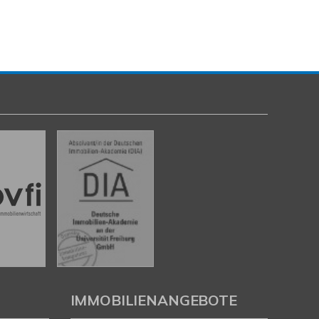
pelhaushälfte in gefragter Lage in HH-Lurup
2217