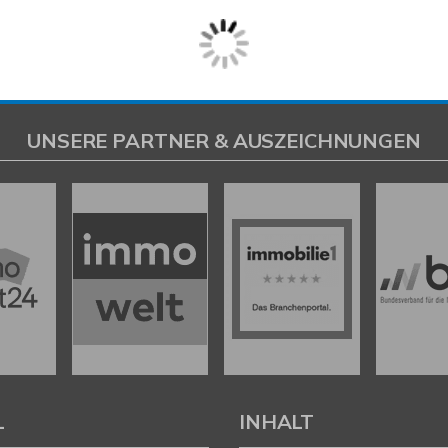
VERKAUFT
Hamburg
hälfte mit Vollkeller
ERSTBEZUG! Moderne Dop
Doppelhaushälfte
114,11 m²
4