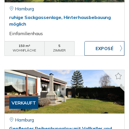
Hamburg
ruhige Sackgassenlage, Hinterhausbebauung
möglich
Einfamilienhaus
150 m²
5
WOHNFLÄCHE
ZIMMER
VERKAUFT
Hamburg
Gepflegter Reihenbungalow mit Vollkeller und