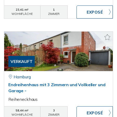
23,41 m²
1
WOHNFLÄCHE
ZIMMER
VERKAUFT
Hamburg
Endreihenhaus mit 3 Zimmern und Vollkeller und
Garage -
Reiheneckhaus
58,44 m²
3
WOHNFLÄCHE
ZIMMER