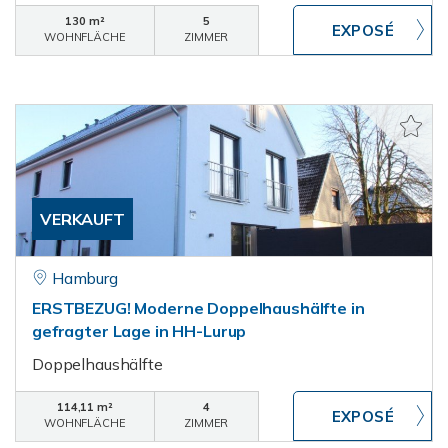
130 m²
5
WOHNFLÄCHE
ZIMMER
VERKAUFT
Hamburg
ERSTBEZUG! Moderne Doppelhaushälfte in
gefragter Lage in HH-Lurup
Doppelhaushälfte
114,11 m²
4
WOHNFLÄCHE
ZIMMER