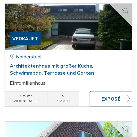
VERKAUFT
Norderstedt
Architektenhaus mit großer Küche,
Schwimmbad, Terrasse und Garten
Einfamilienhaus
175 m²
5
WOHNFLÄCHE
ZIMMER