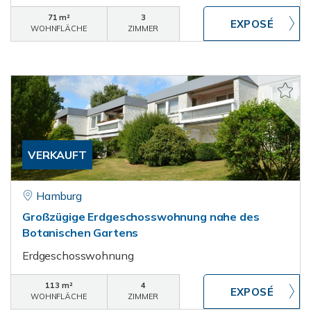
71 m²
3
WOHNFLÄCHE
ZIMMER
VERKAUFT
Hamburg
Großzügige Erdgeschosswohnung nahe des
Botanischen Gartens
Erdgeschosswohnung
113 m²
4
WOHNFLÄCHE
ZIMMER