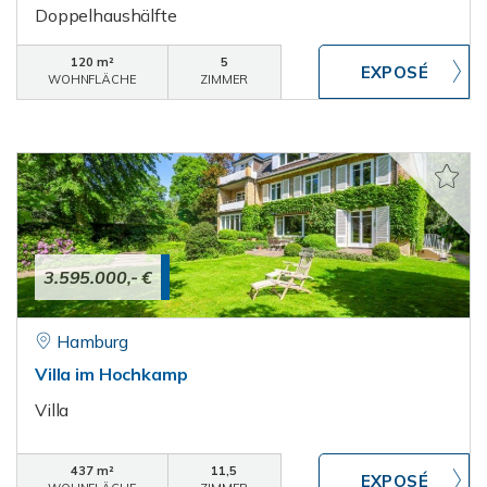
Doppelhaushälfte
120 m²
5
WOHNFLÄCHE
ZIMMER
3.595.000,- €
Hamburg
Villa im Hochkamp
Villa
437 m²
11,5