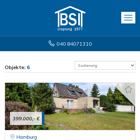
040 84071310
Objekte:
6
399.000,- €
Hamburg