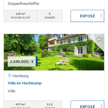
Doppelhaushälfte
120 m²
5
WOHNFLÄCHE
ZIMMER
3.595.000,- €
Hamburg
Villa im Hochkamp
Villa
437 m²
11,5