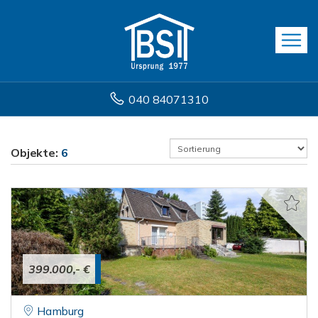
040 84071310
Objekte:
6
399.000,- €
Hamburg