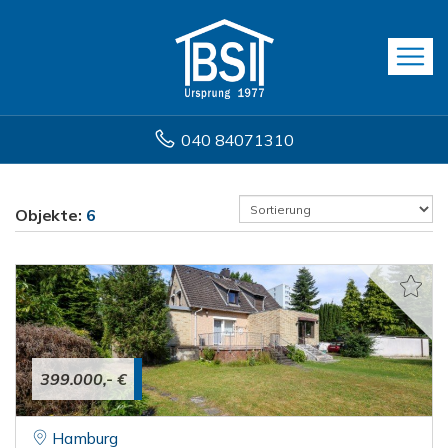
040 84071310
Objekte:
6
399.000,- €
Hamburg