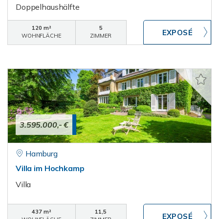
Doppelhaushälfte
120 m²
5
WOHNFLÄCHE
ZIMMER
3.595.000,- €
Hamburg
Villa im Hochkamp
Villa
437 m²
11,5