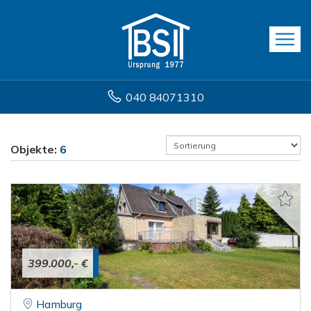
040 84071310
Objekte:
6
399.000,- €
Hamburg