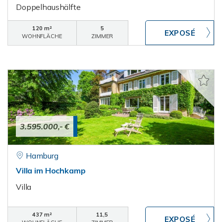
Doppelhaushälfte
120 m²
5
WOHNFLÄCHE
ZIMMER
3.595.000,- €
Hamburg
Villa im Hochkamp
Villa
437 m²
11,5