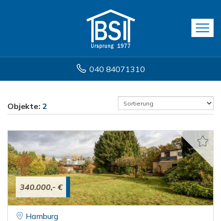
040 84071310
Objekte:
2
340.000,- €
Hamburg