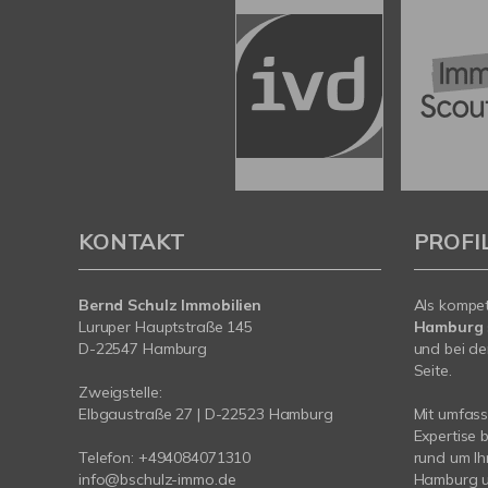
KONTAKT
PROFI
Bernd Schulz Immobilien
Als kompe
Luruper Hauptstraße 145
Hamburg
D-22547 Hamburg
und bei de
Seite.
Zweigstelle:
Elbgaustraße 27 | D-22523 Hamburg
Mit umfas
Expertise 
Telefon:
+494084071310
rund um Ih
info@bschulz-immo.de
Hamburg u