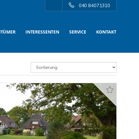
040 84071310
NTÜMER
INTERESSENTEN
SERVICE
KONTAKT