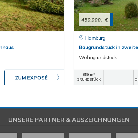
450.000,- €
Hamburg
enhaus
Baugrundstück in zweite
Wohngrundstück
650 m²
ZUM EXPOSÉ
GRUNDSTÜCK
O
UNSERE PARTNER & AUSZEICHNUNGEN