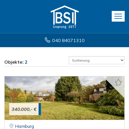
040 84071310
Objekte:
2
340.000,- €
Hamburg