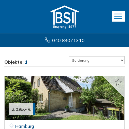
040 84071310
Objekte:
1
2.195,- €
Hamburg