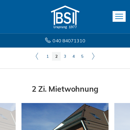
040 84071310
1
2
3
4
5
2 Zi. Mietwohnung