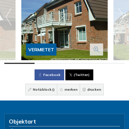
VERMIETET
Facebook
(Twitter)
Notizblock (
)
merken
drucken
Objektart