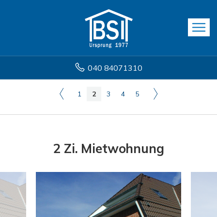
040 84071310
1
2
3
4
5
2 Zi. Mietwohnung