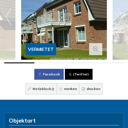
VERMIETET
Facebook
(Twitter)
Notizblock (
)
merken
drucken
Objektart