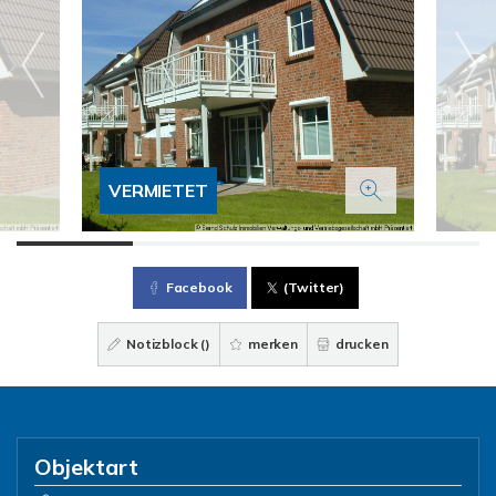
VERMIETET
Facebook
(Twitter)
Notizblock (
)
merken
drucken
Objektart