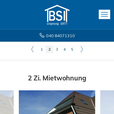
040 84071310
1
2
3
4
5
2 Zi. Mietwohnung