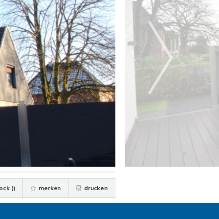
ock (
)
merken
drucken