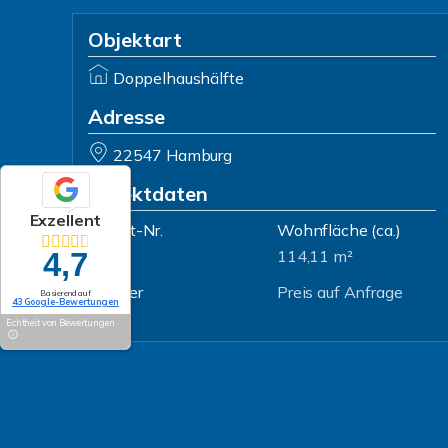
Objektart
Doppelhaushälfte
Adresse
22547 Hamburg
Objektdaten
Exzellent
Objekt-Nr.
Wohnfläche
(ca.)
2217
114,11 m²
4,7
Zimmer
Preis auf Anfrage
Basierend auf
43 Google-Bewertungen
4
Echtheit von Bewertungen