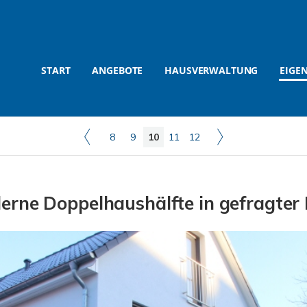
START
ANGEBOTE
HAUSVERWALTUNG
EIGE
8
9
10
11
12
ne Doppelhaushälfte in gefragter