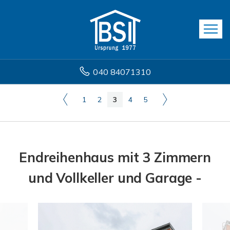
040 84071310
1
2
3
4
5
Endreihenhaus mit 3 Zimmern
und Vollkeller und Garage -