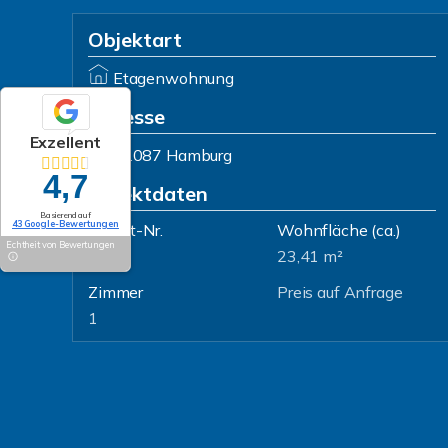
Objektart
Etagenwohnung
Adresse
Exzellent
22087 Hamburg
4,7
Objektdaten
Basierend auf
43 Google-Bewertungen
Objekt-Nr.
Wohnfläche
(ca.)
Echtheit von Bewertungen
3139
23,41 m²
Zimmer
Preis auf Anfrage
1