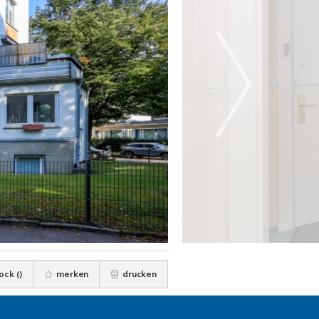
ock (
)
merken
drucken