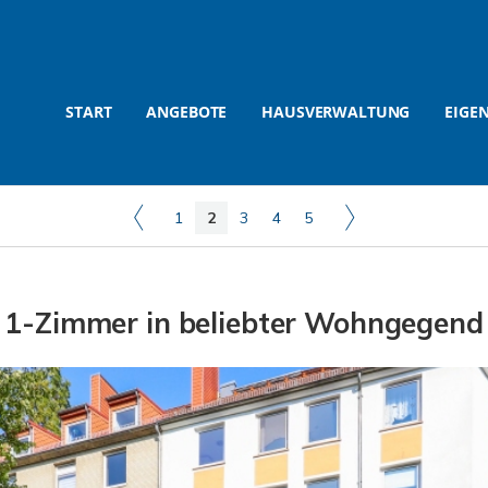
START
ANGEBOTE
HAUSVERWALTUNG
EIGE
1
2
3
4
5
1-Zimmer in beliebter Wohngegend