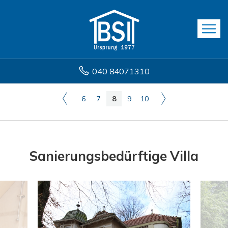
040 84071310
6
7
8
9
10
Sanierungsbedürftige Villa