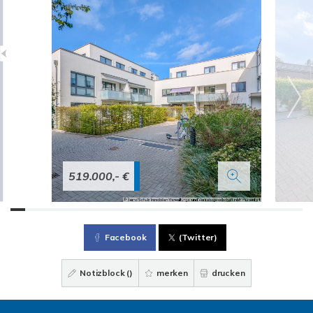
519.000,- €
Facebook
(Twitter)
Notizblock (
)
merken
drucken