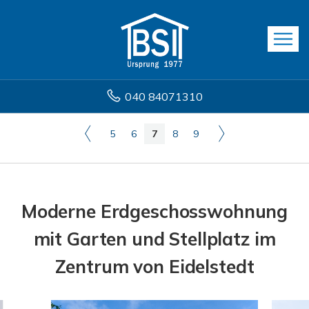
040 84071310
5
6
7
8
9
Moderne Erdgeschosswohnung
mit Garten und Stellplatz im
Zentrum von Eidelstedt