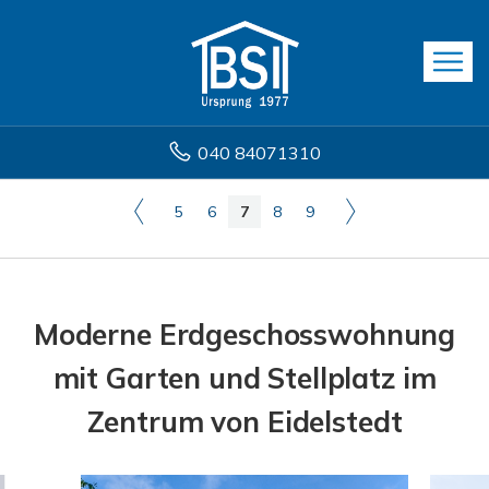
040 84071310
5
6
7
8
9
Moderne Erdgeschosswohnung
mit Garten und Stellplatz im
Zentrum von Eidelstedt