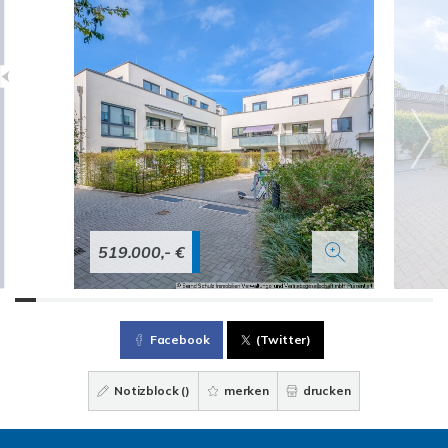
519.000,- €
Facebook
(Twitter)
Notizblock (
)
merken
drucken