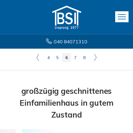
040 84071310
4
5
6
7
8
großzügig geschnittenes
Einfamilienhaus in gutem
Zustand