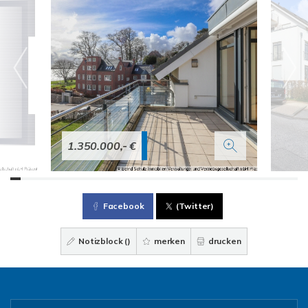
1.350.000,- €
Facebook
(Twitter)
Notizblock (
)
merken
drucken