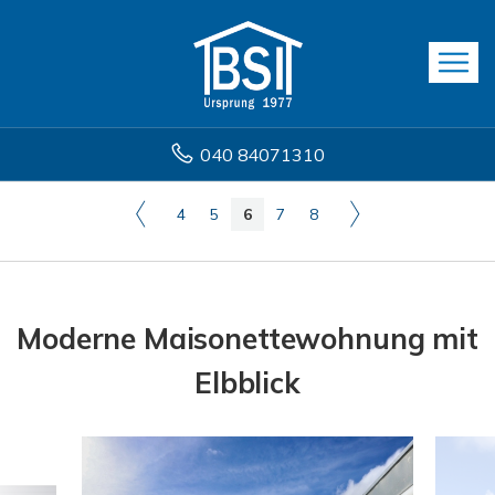
040 84071310
4
5
6
7
8
Moderne Maisonettewohnung mit
Elbblick