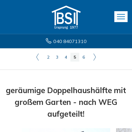
040 84071310
2
3
4
5
6
geräumige Doppelhaushälfte mit
großem Garten - nach WEG
aufgeteilt!