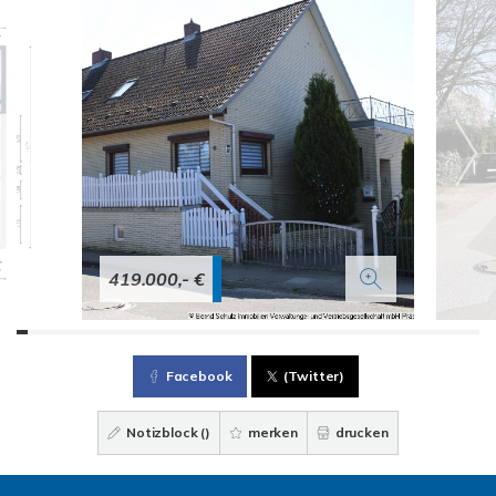
419.000,- €
Facebook
(Twitter)
Notizblock (
)
merken
drucken