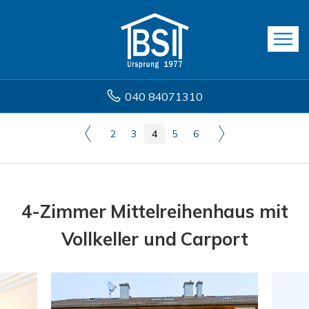
040 84071310
2
3
4
5
6
4-Zimmer Mittelreihenhaus mit
Vollkeller und Carport