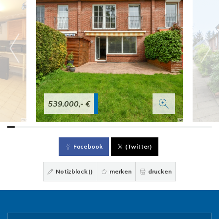
539.000,- €
Facebook
(Twitter)
Notizblock (
)
merken
drucken