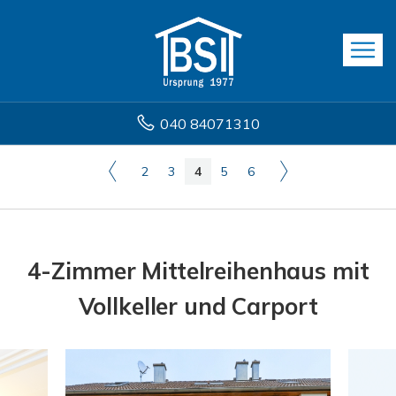
040 84071310
2
3
4
5
6
4-Zimmer Mittelreihenhaus mit
Vollkeller und Carport