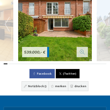
539.000,- €
Facebook
(Twitter)
Notizblock (
)
merken
drucken