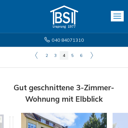
040 84071310
2
3
4
5
6
Gut geschnittene 3-Zimmer-
Wohnung mit Elbblick