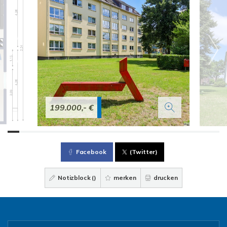
199.000,- €
Facebook
(Twitter)
Notizblock (
)
merken
drucken