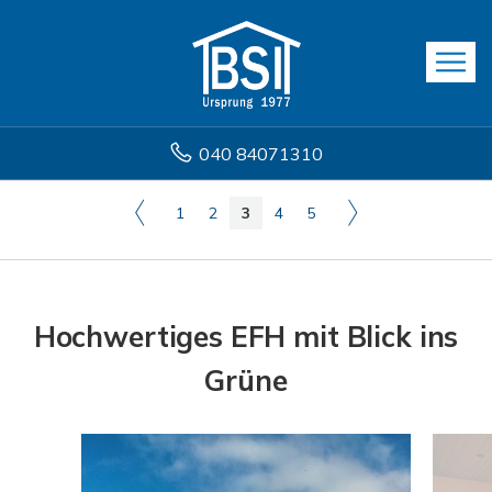
040 84071310
1
2
3
4
5
Hochwertiges EFH mit Blick ins
Grüne