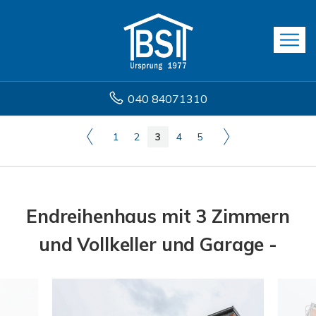
040 84071310
1
2
3
4
5
Endreihenhaus mit 3 Zimmern
und Vollkeller und Garage -