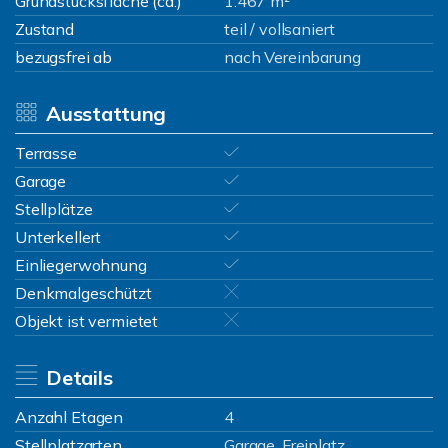
Grundstücksfläche (ca.)
1.467 m²
Zustand
teil / vollsaniert
bezugsfrei ab
nach Vereinbarung
Ausstattung
Terrasse
Garage
Stellplätze
Unterkellert
Einliegerwohnung
Denkmalgeschützt
Objekt ist vermietet
Details
Anzahl Etagen
4
Stellplatzarten
Garage, Freiplatz