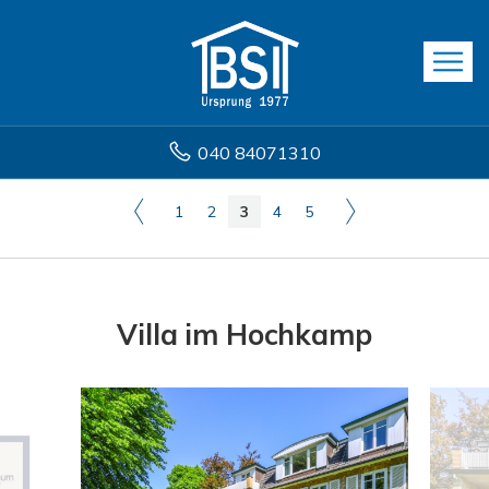
040 84071310
1
2
3
4
5
Villa im Hochkamp