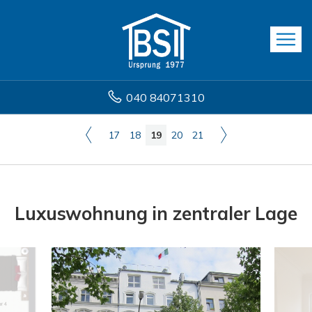
040 84071310
17
18
19
20
21
Luxuswohnung in zentraler Lage