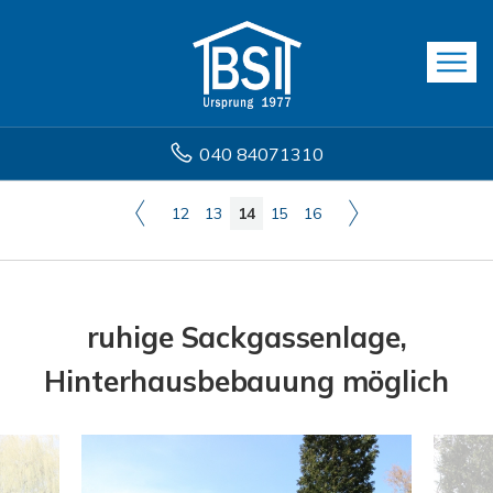
040 84071310
12
13
14
15
16
ruhige Sackgassenlage,
Hinterhausbebauung möglich