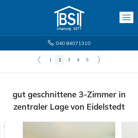
040 84071310
1
2
3
4
5
gut geschnittene 3-Zimmer in
zentraler Lage von Eidelstedt