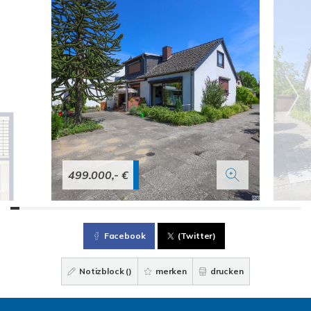
499.000,- €
Facebook
(Twitter)
Notizblock (
)
merken
drucken