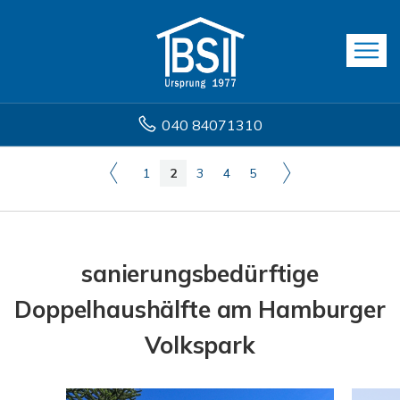
040 84071310
1
2
3
4
5
sanierungsbedürftige
Doppelhaushälfte am Hamburger
Volkspark