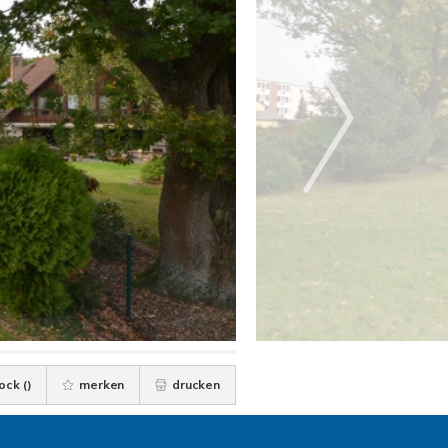
ock (
)
merken
drucken