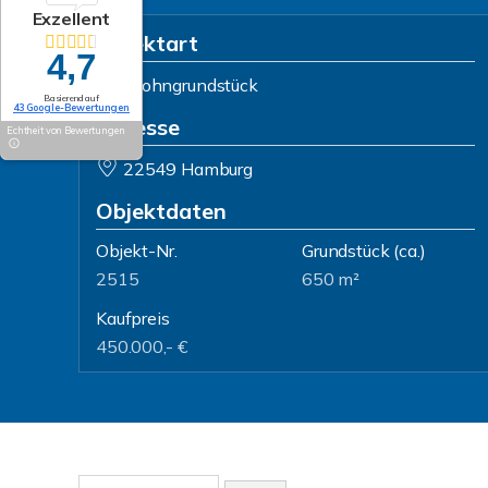
Exzellent
Objektart
4,7
Wohngrundstück
Basierend auf
43 Google-Bewertungen
Adresse
Echtheit von Bewertungen
22549 Hamburg
Objektdaten
Objekt-Nr.
Grundstück
(ca.)
2515
650 m²
Kaufpreis
450.000,- €