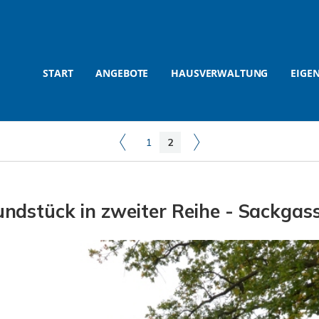
START
ANGEBOTE
HAUSVERWALTUNG
EIGE
1
2
ndstück in zweiter Reihe - Sackgas