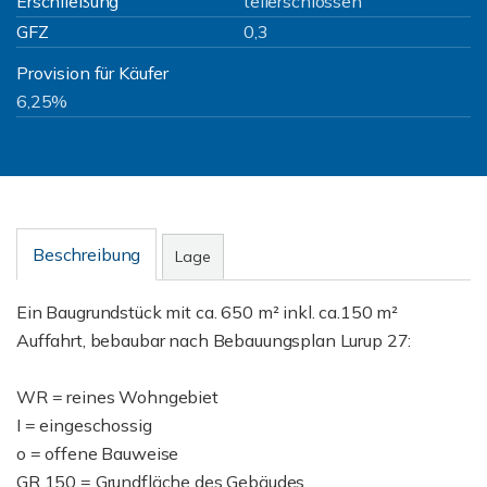
Erschließung
teilerschlossen
GFZ
0,3
Provision für Käufer
6,25%
Beschreibung
Lage
Ein Baugrundstück mit ca. 650 m² inkl. ca.150 m²
Auffahrt, bebaubar nach Bebauungsplan Lurup 27:
WR = reines Wohngebiet
I = eingeschossig
o = offene Bauweise
GR 150 = Grundfläche des Gebäudes