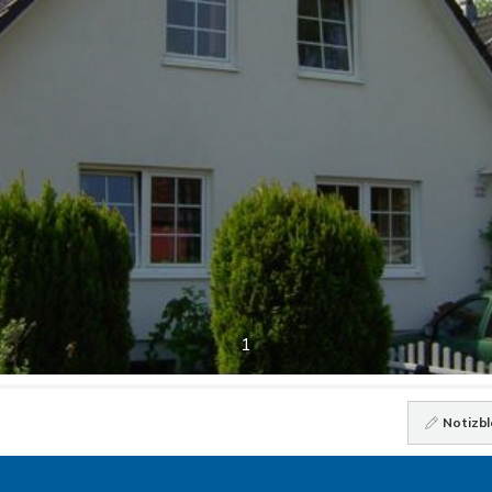
1
Notizbl