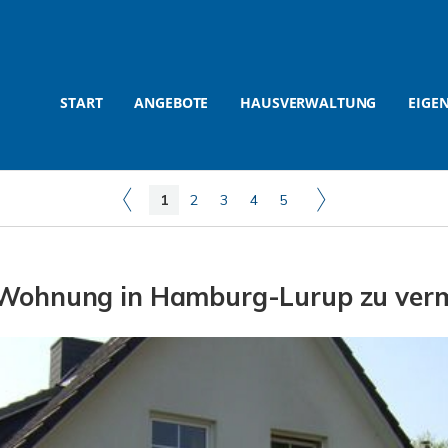
START
ANGEBOTE
HAUSVERWALTUNG
EIGE
1
2
3
4
5
 Wohnung in Hamburg-Lurup zu ver