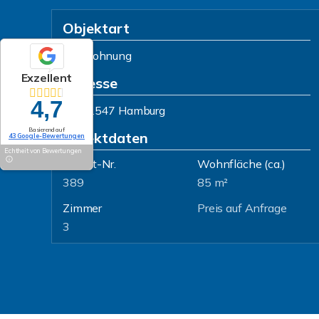
Objektart
Wohnung
Exzellent
Adresse
4,7
22547 Hamburg
Basierend auf
Objektdaten
43 Google-Bewertungen
Echtheit von Bewertungen
Objekt-Nr.
Wohnfläche
(ca.)
389
85 m²
Zimmer
Preis auf Anfrage
3