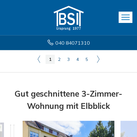
040 84071310
1
2
3
4
5
Gut geschnittene 3-Zimmer-
Wohnung mit Elbblick