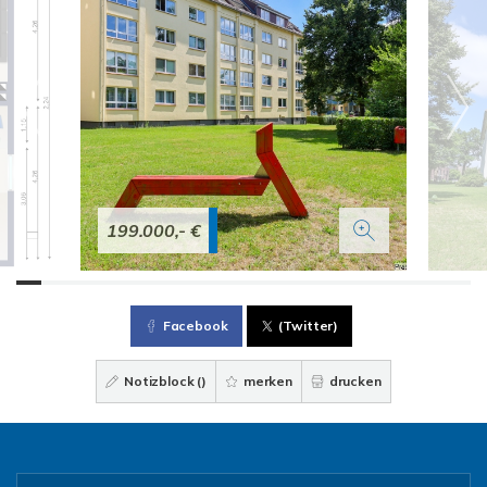
199.000,- €
Facebook
(Twitter)
Notizblock (
)
merken
drucken