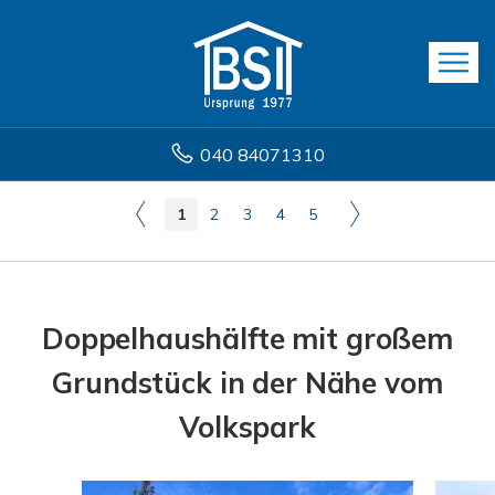
040 84071310
1
2
3
4
5
Doppelhaushälfte mit großem
Grundstück in der Nähe vom
Volkspark