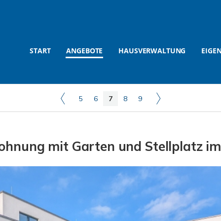
START
ANGEBOTE
HAUSVERWALTUNG
EIGE
5
6
7
8
9
nung mit Garten und Stellplatz im