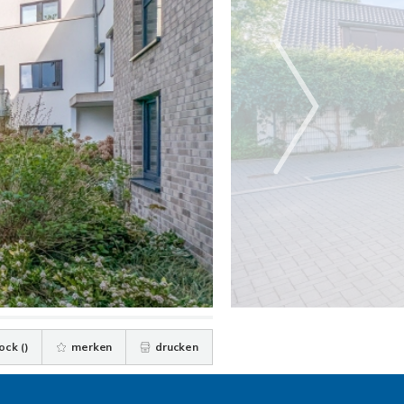
ock (
)
merken
drucken