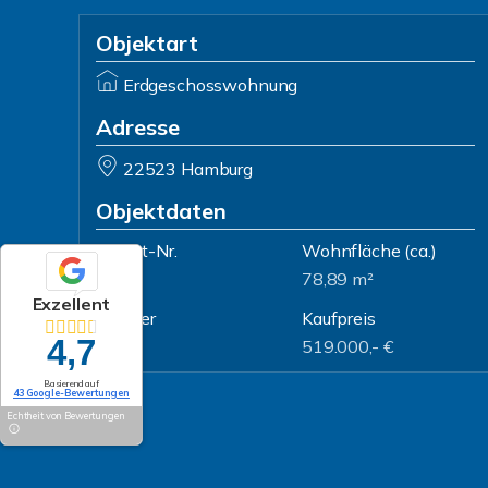
Objektart
Erdgeschosswohnung
Adresse
22523 Hamburg
Objektdaten
Objekt-Nr.
Wohnfläche
(ca.)
3263
78,89 m²
Exzellent
Zimmer
Kaufpreis
4,7
3
519.000,- €
Basierend auf
43 Google-Bewertungen
Echtheit von Bewertungen