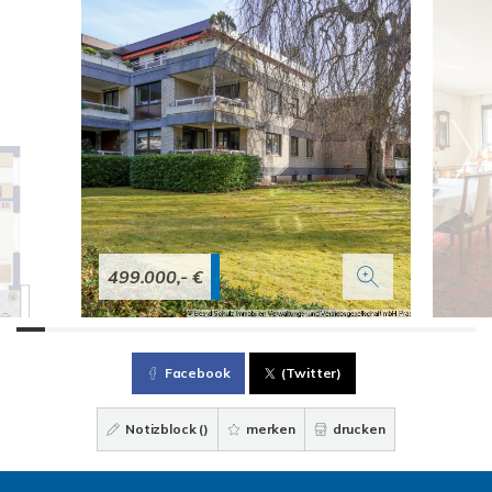
499.000,- €
Facebook
(Twitter)
Notizblock (
)
merken
drucken