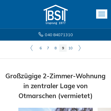
040 84071310
6
7
8
9
10
Großzügige 2-Zimmer-Wohnung
in zentraler Lage von
Otmarschen (vermietet)