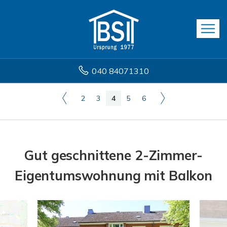
040 84071310
2
3
4
5
6
Gut geschnittene 2-Zimmer-
Eigentumswohnung mit Balkon