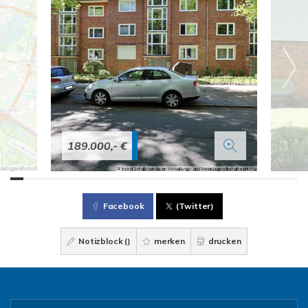
189.000,- €
Facebook
(Twitter)
Notizblock (
)
merken
drucken