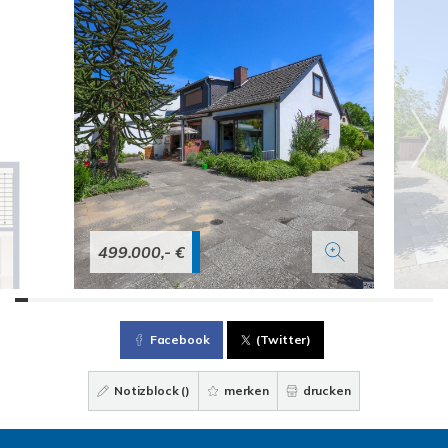
499.000,- €
Facebook
(Twitter)
Notizblock (
)
merken
drucken