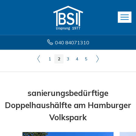
040 84071310
1
2
3
4
5
sanierungsbedürftige
Doppelhaushälfte am Hamburger
Volkspark