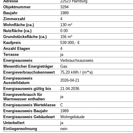
Adresse
22523 Hamburg
Objektnummer
3294
Baujahr
1989
Zimmerzahl
4
Wohnfläche (ca.)
130 m²
Nutzfläche (ca.)
0.00
Grundstücksfläche (ca.)
156 m²
Kaufpreis
539.000,- €
Anzahl Etagen
4
Terrasse
ja
Energieausweis
Verbrauchsausweis
Wesentlicher Energieträger
Gas
Energieverbrauchskennwert
75,20 kWh / (m²*a)
Energieausweis
2026-04-21
Ausstelldatum
Energieausweis gültig bis
21.04.2036
Energieverbrauch für
ja
Warmwasser enthalten
Energieausweis Werteklasse
C
Energieausweis Baujahr
1989
Energieausweis Gebäudeart
Wohngebäude
Unterkellert
ja
Einliegerwohnung
nein