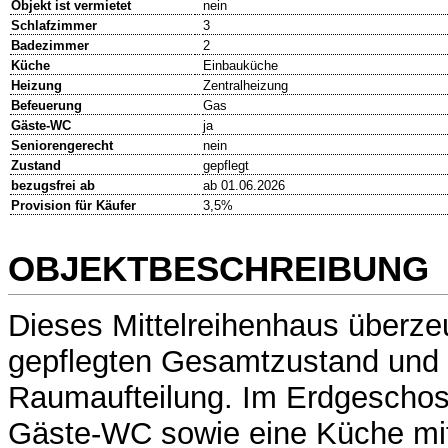
Objekt ist vermietet
nein
Schlafzimmer
3
Badezimmer
2
Küche
Einbauküche
Heizung
Zentralheizung
Befeuerung
Gas
Gäste-WC
ja
Seniorengerecht
nein
Zustand
gepflegt
bezugsfrei ab
ab 01.06.2026
Provision für Käufer
3,5%
OBJEKTBESCHREIBUNG
Dieses Mittelreihenhaus überze
gepflegten Gesamtzustand und 
Raumaufteilung. Im Erdgeschoss
Gäste-WC sowie eine Küche mi