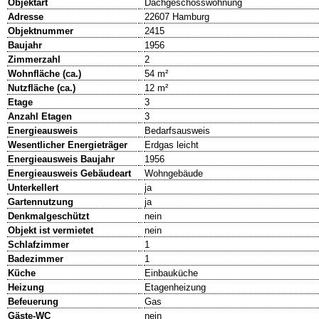
Objektart
Dachgeschosswohnung
Adresse
22607 Hamburg
Objektnummer
2415
Baujahr
1956
Zimmerzahl
2
Wohnfläche (ca.)
54 m²
Nutzfläche (ca.)
12 m²
Etage
3
Anzahl Etagen
3
Energieausweis
Bedarfsausweis
Wesentlicher Energieträger
Erdgas leicht
Energieausweis Baujahr
1956
Energieausweis Gebäudeart
Wohngebäude
Unterkellert
ja
Gartennutzung
ja
Denkmalgeschützt
nein
Objekt ist vermietet
nein
Schlafzimmer
1
Badezimmer
1
Küche
Einbauküche
Heizung
Etagenheizung
Befeuerung
Gas
Gäste-WC
nein