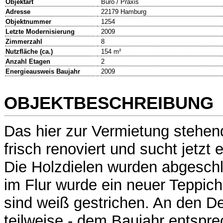
Objektart
Büro / Praxis
Adresse
22179 Hamburg
Objektnummer
1254
Letzte Modernisierung
2009
Zimmerzahl
8
Nutzfläche (ca.)
154 m²
Anzahl Etagen
2
Energieausweis Baujahr
2009
OBJEKTBESCHREIBUNG
Das hier zur Vermietung stehen
frisch renoviert und sucht jetzt
Die Holzdielen wurden abgeschli
im Flur wurde ein neuer Teppich
sind weiß gestrichen. An den D
teilweise - dem Baujahr entspr